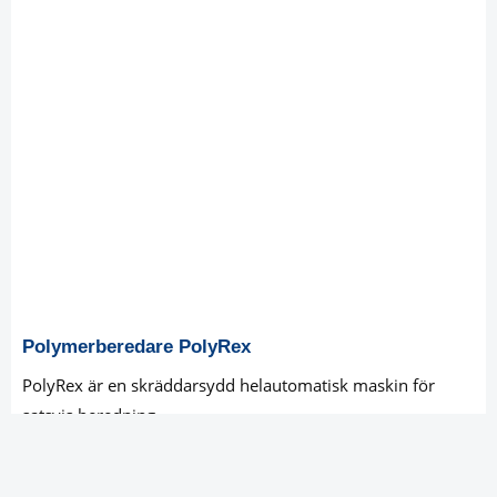
Polymerberedare PolyRex
PolyRex är en skräddarsydd helautomatisk maskin för
satsvis beredning.