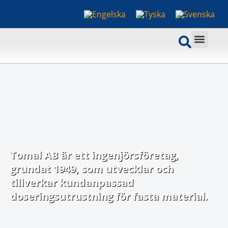
Tomal AB är
ett
ingenjörsföretag,
grundat 1949,
som utvecklar och
tillverkar kundanpassad
doseringsutrustning för fasta
material.