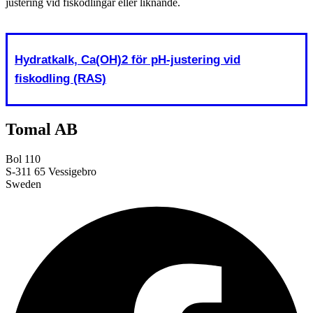
justering vid fiskodlingar eller liknande.
Hydratkalk, Ca(OH)2 för pH-justering vid
fiskodling (RAS)
Tomal AB
Bol 110
S-311 65 Vessigebro
Sweden