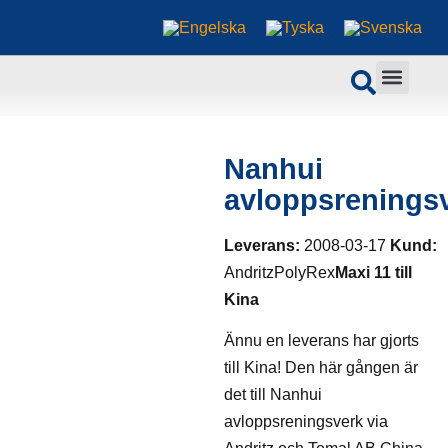
Nanhui
avloppsrenings
Leverans:
2008-03-17
Kund:
AndritzPolyRex
Maxi 11 till
Kina
Ännu en leverans har gjorts
till Kina! Den här gången är
det till Nanhui
avloppsreningsverk via