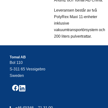
Andritz och Tomal AB China.
Leveransen består av två
PolyRex Maxi 11-enheter
inklusive
vakuumtransportörsystem och
200 liters pulvertrattar.
Tomal AB
Bol 110
S-311 65 Vessigebro
Sweden
+46 (0)346 – 71 31 00