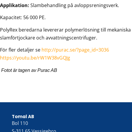
Applikation:
Slambehandling på avloppsreningsverk.
Kapacitet: 56 000 PE.
PolyRex beredarna levererar polymerlösning till mekaniska
slamförtjockare och avvattningscentrifuger.
För fler detaljer se
http://purac.se/?page_id=3036
https://youtu.be/rW1W38vGQJg
Fotot är tagen av Purac AB
Tomal AB
Bol 110
S-311 65 Vessigebro